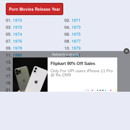
Porn Movies Release Year
01.
1970
02.
1971
03.
1972
04.
1973
05.
1974
06.
1975
07.
1976
08.
1977
09.
1978
10.
1979
11.
1980
12.
1981
13.
1982
14.
1983
15.
1984
16.
1985
17.
1986
18.
1987
19.
1988
20.
1989
21.
1990
22.
1991
23.
1992
24.
1993
25.
1994
26.
1995
27.
1996
28.
1997
29.
1998
30.
1999
31.
2000
32.
2001