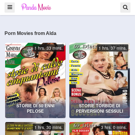
Porn Movies from Alda
1 hrs. 33 mins.
1 hrs. 37 mins.
STORIE DI 50 ENNI
STORIE TORBIDE DI
PELOSE
PERVERSIONI SESSULI
1 hrs. 30 mins.
3 hrs. 0 mins.