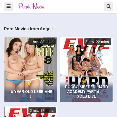
Porn Movies from Angeli
1 hrs. 22 mins.
3 hrs. 22 mins.
ROCCO SIFFREDI HARD
18 YEAR OLD LESBIANS
ACADEMY PART 6 . . .
8
GOES LIVE
3 hrs. 17 mins.