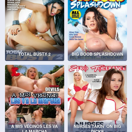
TOTAL BUSTY 2
BIG BOOB SPLASHDOWN
A MIS VECINOS LES VA
NURSES TAKIN’ ON BIG
LA MARCHA
DICKS