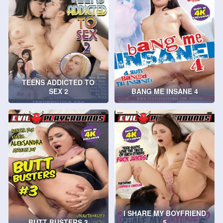
TEENS ADDICTED TO
SEX 2
BANG ME INSANE 4
I SHARE MY BOYFRIEND
BUTT BUSTERS 3
5