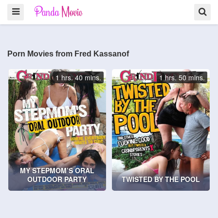
Porn Movies from Fred Kassanof
1 hrs. 40 mins.
1 hrs. 50 mins.
MY STEPMOM’S ORAL
OUTDOOR PARTY
TWISTED BY THE POOL