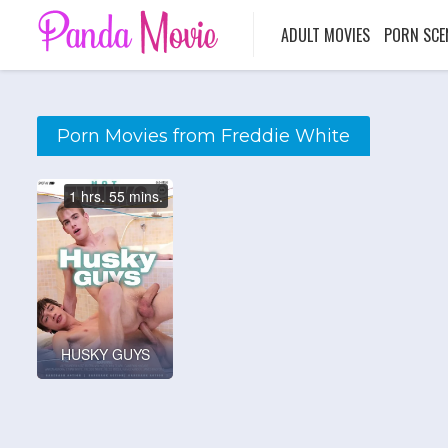
ADULT MOVIES
PORN SCE
Porn Movies from Freddie White
1 hrs. 55 mins.
HUSKY GUYS