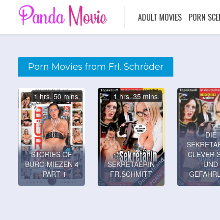
ADULT MOVIES
PORN SCE
Porn Movies from Frl. Schröder
1 hrs. 50 mins.
1 hrs. 35 mins.
DIE
SEKRETAR
STORIES OF
CLEVER 
BURO MIEZEN 4
SEKRETAERIN
UND
– PART 1
FR.SCHMITT
GEFAHRL