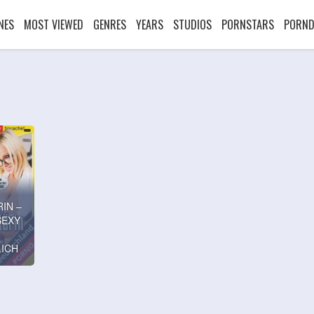
NES
MOST VIEWED
GENRES
YEARS
STUDIOS
PORNSTARS
PORND
IN –
SEXY
ICH