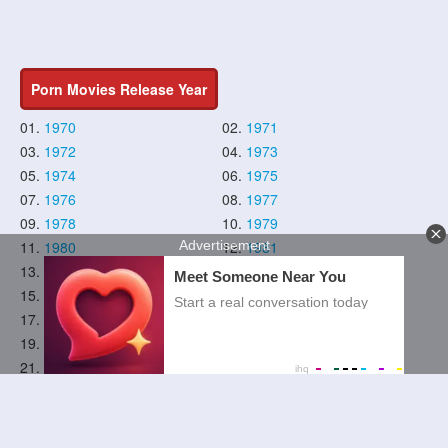
Porn Movies Release Year
01.
1970
02.
1971
03.
1972
04.
1973
05.
1974
06.
1975
07.
1976
08.
1977
09.
1978
10.
1979
11.
1980
12.
1981
13.
1982
14.
1983
15.
1984
16.
1985
17.
1986
18.
1987
19.
1988
20.
1989
21.
1990
22.
1991
23.
1992
24.
1993
25.
1994
26.
1995
27.
1996
28.
1997